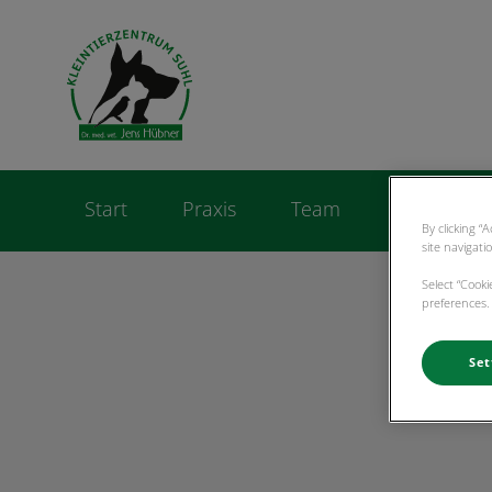
Homepage Kleintie
Start
Praxis
Team
Leistunge
By clicking “
site navigati
Select “Cook
preferences. 
Set