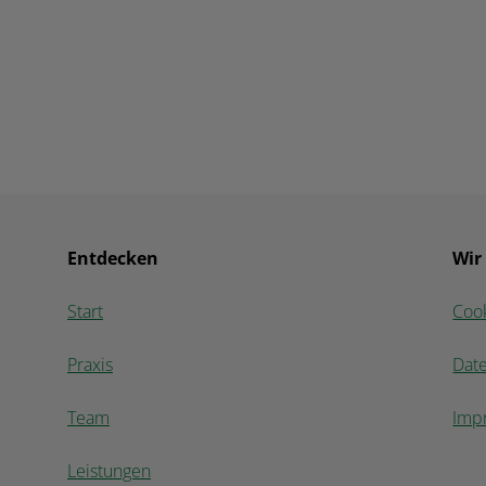
Entdecken
Wir
Start
Coo
Praxis
Dat
Team
Imp
Leistungen