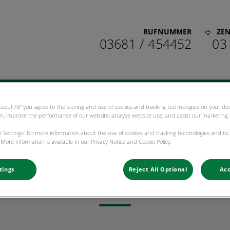
RUFNUMMER
ZE
03681 / 454452
03
rzentrum Suhl
n
Für Tierhalter
Kontakt
Accept All” you agree to the storing and use of cookies and tracking technologies on your d
on, improve the performance of our website, analyse website use, and assist our marketing e
ie Settings” for more information about the use of cookies and tracking technologies and to
More information is available in our Privacy Notice and Cookie Policy.
tings
Reject All Optional
Acc
Jenny Bauchspieß