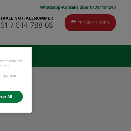
Whatsapp-Kontakt über 01781194240
NTRALE NOTFALLNUMMER
TERMIN BUCHEN
 61 / 644 788 08
evice to enhance
fforts.
 adjust your
ept All