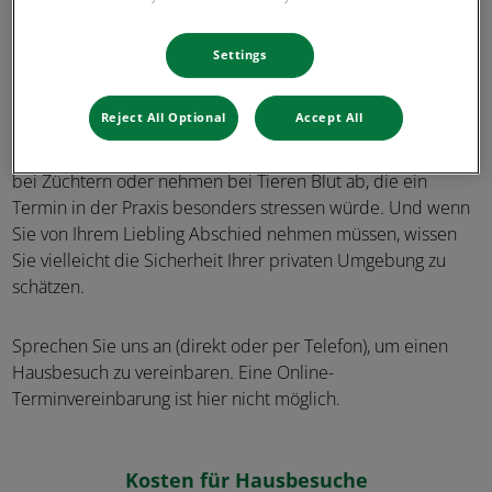
Wir können Ihre Vierbeiner auch in ihren vier Wänden
behandeln.
Settings
Einen Großteil der Leistungen, die wir in unserer
Reject All Optional
Accept All
Sprechstunde anbieten, können wir auch bei Ihnen zuhause
durchführen. So machen wir beispielsweise Impfbesuche
bei Züchtern oder nehmen bei Tieren Blut ab, die ein
Termin in der Praxis besonders stressen würde. Und wenn
Sie von Ihrem Liebling Abschied nehmen müssen, wissen
Sie vielleicht die Sicherheit Ihrer privaten Umgebung zu
schätzen.
Sprechen Sie uns an (direkt oder per Telefon), um einen
Hausbesuch zu vereinbaren. Eine Online-
Terminvereinbarung ist hier nicht möglich.
Kosten für Hausbesuche