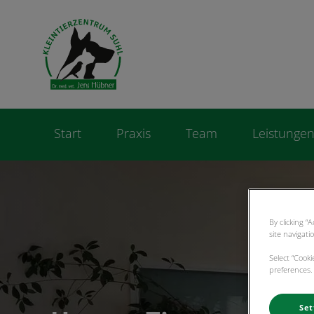
Homepage Kleintie
Start
Praxis
Team
Leistunge
By clicking “
site navigati
Select “Cook
preferences. 
Set