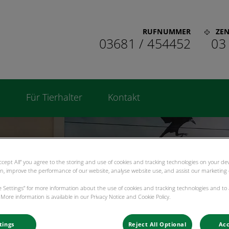
RUFNUMMER
ZE
03681 / 454452
03
rzentrum Suhl
n
Für Tierhalter
Kontakt
Accept All” you agree to the storing and use of cookies and tracking technologies on your d
on, improve the performance of our website, analyse website use, and assist our marketing e
ie Settings” for more information about the use of cookies and tracking technologies and to
More information is available in our Privacy Notice and Cookie Policy.
tings
Reject All Optional
Acc