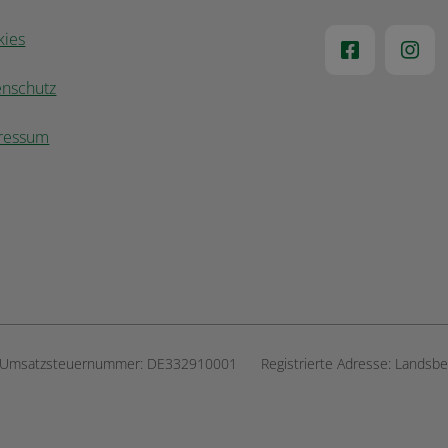
kies
enschutz
ressum
Umsatzsteuernummer:
DE332910001
Registrierte Adresse:
Landsbe