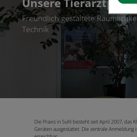
Unsere Tierarztpraxi
Freundlich gestaltete Räumlichk
Technik
Die Praxis in Suhl besteht seit April 2007, da
Geräten ausgestattet. Die zentrale Anmeldung 
erreichbar.