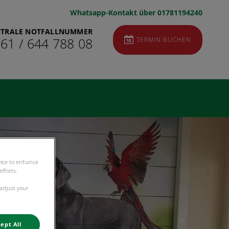
Whatsapp-Kontakt über 01781194240
NTRALE NOTFALLNUMMER
TERMIN BUCHEN
 61 / 644 788 08
evice to enhance
fforts.
 adjust your
ept All